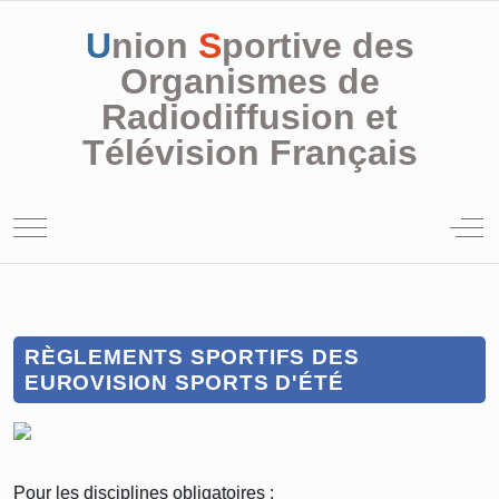
U
nion
S
portive des
Organismes de
Radiodiffusion et
Télévision Français
Mobile Menu Toggle
Off
RÈGLEMENTS SPORTIFS DES
EUROVISION SPORTS D'ÉTÉ
Pour les disciplines obligatoires :