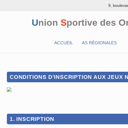
9, bouleva
U
nion
S
portive des O
ACCUEIL
AS RÉGIONALES
CONDITIONS D'INSCRIPTION AUX JEUX
1. INSCRIPTION