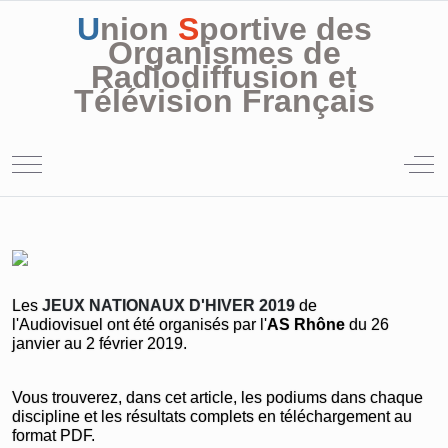
U
nion
S
portive des
Organismes de
Radiodiffusion et
Télévision Français
Mobile Menu Toggle
Off
Les
JEUX NATIONAUX D'HIVER 2019
de
l'Audiovisuel
ont été organisés par l'
AS Rhône
du 26
janvier au 2 février 2019.
Vous trouverez, dans cet article, les podiums dans chaque
discipline et les résultats complets en téléchargement au
format PDF.