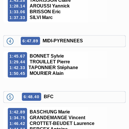
TAURISSON Claire
1:43.28
AROUSSI Yannick
1:28.14
BRISSON Eric
1:33.06
SILVI Marc
1:37.33
MIDI-PYRENNEES
6:47.89
BONNET Sylvie
1:45.67
TROUILLET Pierre
1:29.44
TAPONNIER Stéphane
1:42.33
MOURIER Alain
1:50.45
BFC
6:48.40
BASCHUNG Marie
1:42.89
GRANDEMANGE Vincent
1:34.75
CROTTET-BEUDET Laurence
1:46.42