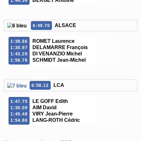
BERGEY Antoine
1:44.34
ALSACE
6:49.70
ROMET Laurence
1:38.66
DELAMARRE François
1:30.97
DI VENANZIO Michel
1:43.29
SCHMIDT Jean-Michel
1:56.78
LCA
6:58.12
LE GOFF Edith
1:47.75
AIM David
1:30.09
VIRY Jean-Pierre
1:45.48
LANG-ROTH Cédric
1:54.80