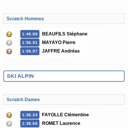
Scratch Hommes
BEAUFILS Stéphane
1:49.89
MAYAYO Pierre
1:56.91
JAFFRE Andréas
1:59.97
SKI ALPIN
Scratch Dames
FAYOLLE Clémentine
1:36.24
ROMET Laurence
1:38.66