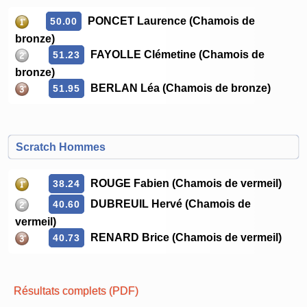
PONCET Laurence (Chamois de
50.00
bronze)
FAYOLLE Clémetine (Chamois de
51.23
bronze)
BERLAN Léa (Chamois de bronze)
51.95
Scratch Hommes
ROUGE Fabien (Chamois de vermeil)
38.24
DUBREUIL Hervé (Chamois de
40.60
vermeil)
RENARD Brice (Chamois de vermeil)
40.73
Résultats complets (PDF)