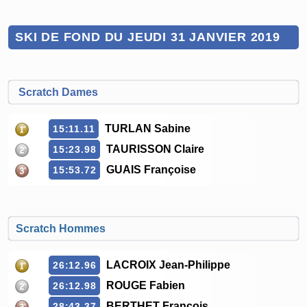
SKI DE FOND DU JEUDI 31 JANVIER 2019
Scratch Dames
TURLAN Sabine
15:11.11
TAURISSON Claire
15:23.98
GUAIS Françoise
15:53.72
Scratch Hommes
LACROIX Jean-Philippe
26:12.96
ROUGE Fabien
26:12.98
BERTHET François
28:43.37