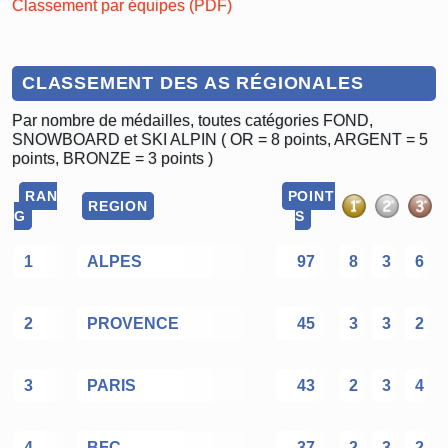
Classement par équipes (PDF)
CLASSEMENT DES AS RÉGIONALES
Par nombre de médailles, toutes catégories FOND,
SNOWBOARD et SKI ALPIN ( OR = 8 points, ARGENT = 5
points, BRONZE = 3 points )
RAN
POINT
REGION
G
S
1
ALPES
97
8
3
6
2
PROVENCE
45
3
3
2
3
PARIS
43
2
3
4
4
BFC
37
2
3
2