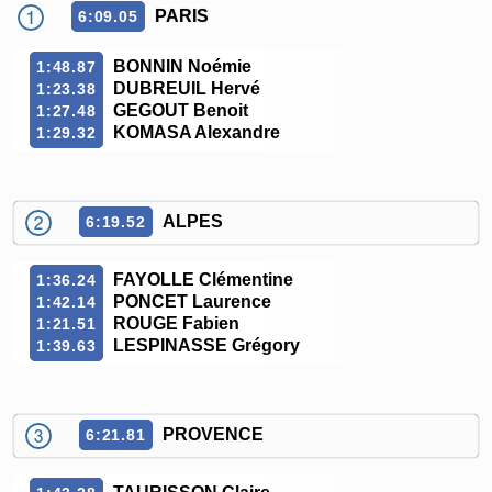
PARIS
6:09.05
BONNIN Noémie
1:48.87
DUBREUIL Hervé
1:23.38
GEGOUT Benoit
1:27.48
KOMASA Alexandre
1:29.32
ALPES
6:19.52
FAYOLLE Clémentine
1:36.24
PONCET Laurence
1:42.14
ROUGE Fabien
1:21.51
LESPINASSE Grégory
1:39.63
PROVENCE
6:21.81